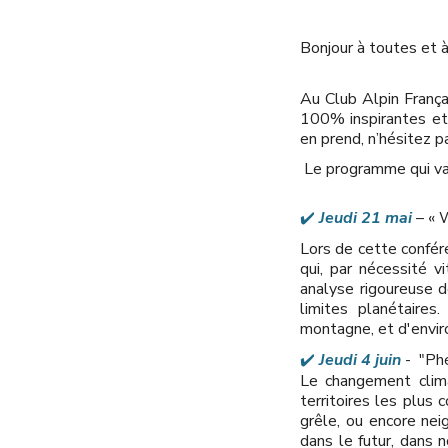
Bonjour à toutes et à
Au Club Alpin Franç
100% inspirantes et 
en prend, n’hésitez pa
Le programme qui va 
✔️
Jeudi 21 mai
– « 
Lors de cette confére
qui, par nécessité v
analyse rigoureuse d
limites planétaires
montagne, et d'envi
✔️
Jeudi 4 juin
- "Ph
Le changement clima
territoires les plus 
grêle, ou encore ne
dans le futur, dans 