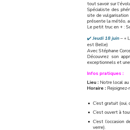
tout savoir sur l'évo
Spécialiste des phé
site de vulgarisation
présente la météo, ai
Le petit truc en + :
✔️
Jeudi 18 juin
– « L
est Belle)
Avec Stéphane Corce
Découvrez son appr
exceptionnels et une 
Infos pratiques :
Lieu :
Notre local a
Horaire :
Rejoignez-
C’est gratuit (oui
C’est ouvert à tou
C’est l’occasion 
verre).