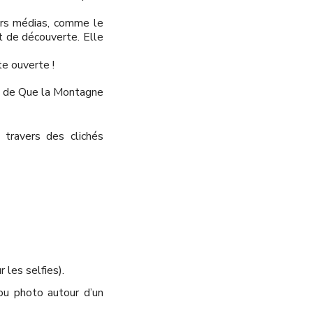
urs médias, comme le
et de découverte. Elle
te ouverte !
re de Que la Montagne
travers des clichés
 les selfies).
 ou photo autour d’un