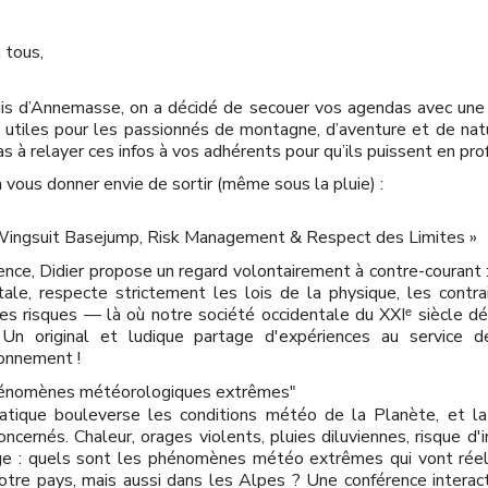
 tous,
ais d’Annemasse, on a décidé de secouer vos agendas avec une 
utiles pour les passionnés de montagne, d’aventure et de natur
s à relayer ces infos à vos adhérents pour qu’ils puissent en profi
vous donner envie de sortir (même sous la pluie) :
Wingsuit Basejump, Risk Management & Respect des Limites »
nce, Didier propose un regard volontairement à contre-courant :
itale, respecte strictement les lois de la physique, les contr
es risques — là où notre société occidentale du XXIᵉ siècle 
. Un original et ludique partage d'expériences au service 
ronnement !
énomènes météorologiques extrêmes"
tique bouleverse les conditions météo de la Planète, et la
concernés. Chaleur, orages violents, pluies diluviennes, risque d'
ige : quels sont les phénomènes météo extrêmes qui vont réel
notre pays, mais aussi dans les Alpes ? Une conférence interac