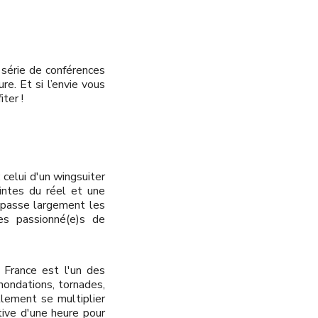
série de conférences
e. Et si l’envie vous
ter !
 celui d'un wingsuiter
aintes du réel et une
dépasse largement les
des passionné(e)s de
 France est l'un des
inondations, tornades,
lement se multiplier
tive d'une heure pour