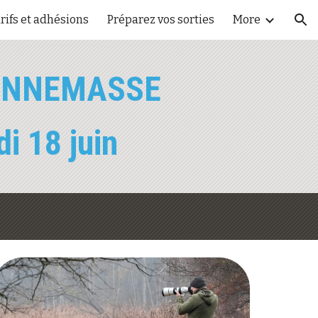
rifs et adhésions
Préparez vos sorties
More
ion
'ANNEMASSE
di 18 juin