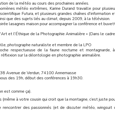
lution de la météo au cours des prochaines années.
nomènes météo extrêmes, Karine Durand travaille pour plusie
 scientifique Futura, et plusieurs grandes chaînes d'information 
nsi que des sujets liés au climat, depuis 2009, à la télévision.
 Soirée lasagnes maison pour accompagner la conférence et buvet
'Art et l'Éthique de la Photographie Animalière » (Dans le cad
lle, photographe naturaliste et membre de la LPO
oche respectueuse de la faune nocturne et montagnarde, à 
réflexion sur la déontologie en photographie animalière.
u 38 Avenue de Verdun, 74100 Annemasse
nous des 19h, début des conférences à 19h30.
, on est comme ça).
s (même à votre cousin qui croit que la montagne, c’est juste pour
de rencontrer des passionnés (et de discuter météo, wingsuit