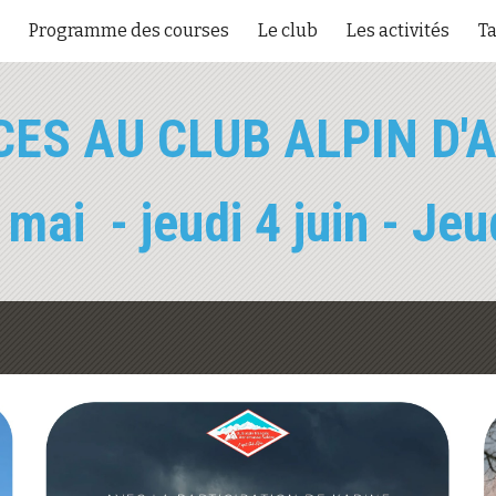
Programme des courses
Le club
Les activités
Ta
ip to main content
Skip to navigat
ES AU CLUB ALPIN D
mai - jeudi 4 juin - Jeu