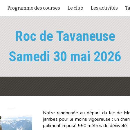
Programme des courses
Le club
Les activités
Ta
ip to main content
Skip to navigat
Roc de Tavaneuse
Samedi
30
mai 2026
Notre randonnée au départ du lac de Mo
jambes pour le moins vigoureuse : un chem
poliment imposé 550 mètres de dénivelé.