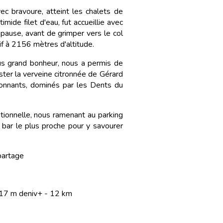
vec bravoure, atteint les chalets de
timide filet d'eau, fut accueillie avec
ause, avant de grimper vers le col
f à 2156 mètres d'altitude.
lus grand bonheur, nous a permis de
ter la verveine citronnée de Gérard
onnants, dominés par les Dents du
ationnelle, nous ramenant au parking
 bar le plus proche pour y savourer
partage
1117 m deniv+ - 12 km