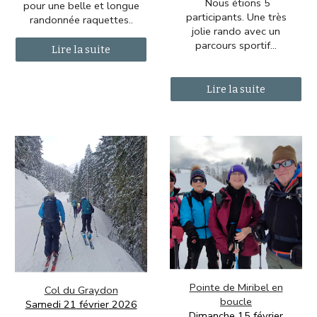
Nous étions 5
pour une belle et longue
participants. Une très
randonnée raquettes..
jolie rando avec un
parcours sportif...
Lire la suite
Lire la suite
Pointe de Miribel en
Col du Graydon
boucle
Samedi 21
février
2026
D
imanche 15 février