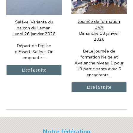
Journée de formation
Salève, Variante du
DVA
balcon du Léman
Dimanche 18 janvier
Lundi 26 janvier 2026
2026
Départ de l’église
Belle journée de
d’Essert-Salève. On
formation Neige et
emprunte ...
Avalanche niveau 1 pour
19 participants avec 5
Lire la suite
encadrants.
..
Lire la suite
Notre fédération