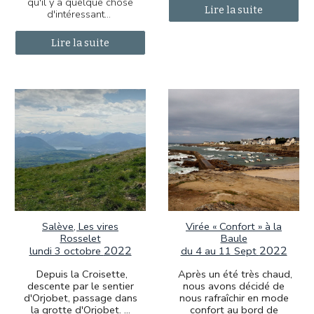
qu'il y a quelque chose
Lire la suite
d'intéressant…
Lire la suite
Virée « Confort » à la
Salève, Les vires
Baule
Rosselet
2022
2022
du 4 au 11 Sept
lundi 3 octobre
Après un été très chaud,
Depuis la Croisette,
nous avons décidé de
descente par le sentier
nous rafraîchir en mode
d'Orjobet, passage dans
confort au bord de
la grotte d'Orjobet.
...