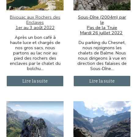
Bivouac aux Rochers des
Sous-Dîne (2004m) par
Enclaves
le
1er au 3 août 2022
Pas de la Truie
Mardi 26 juillet 2022
Après un bon café à
haute luce et chargés de
Du parking du Chesnet,
nos gros sacs, nous
nous rejoignons les
partons au lac noir au
chalets de Balme. Nous
pied des rochers des
nous dirigeons à vue en
enclaves par le chalet du
direction des falaises de
bolchu..
.
Sous-Dîne
...
Lire la suite
Lire la suite